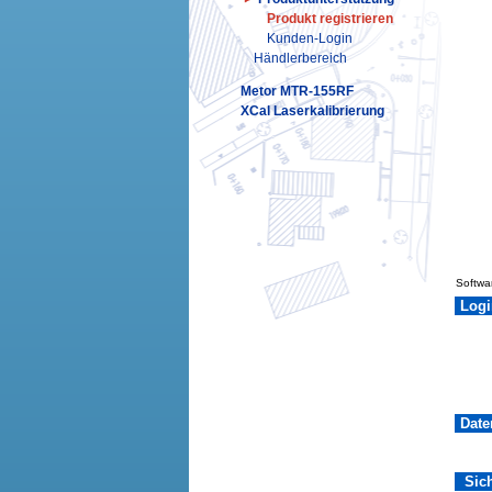
Produkt registrieren
Kunden-Login
Händlerbereich
Metor MTR-155RF
XCal Laserkalibrierung
Softwa
Logi
Date
Sich