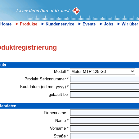
Home
Produkte
Kundenservice
Events
Jobs
Wir über
duktregistrierung
ukt
Modell *
Produkt Seriennummer *
Kaufdatum (dd.mm.yyyy) *
gekauft bei
endaten
Firmenname
Name *
Vorname *
Straße *