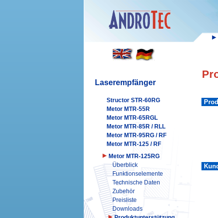
Pro
Laserempfänger
Structor STR-60RG
Prod
Metor MTR-55R
Metor MTR-65RGL
Metor MTR-85R / RLL
Metor MTR-95RG / RF
Metor MTR-125 / RF
Metor MTR-125RG
Überblick
Kund
Funktionselemente
Technische Daten
Zubehör
Preisliste
Downloads
Produktunterstützung